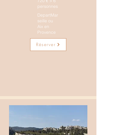
720 € > 6
personnes
DepartMar
seille ou
Aix en
Provence
Réserver